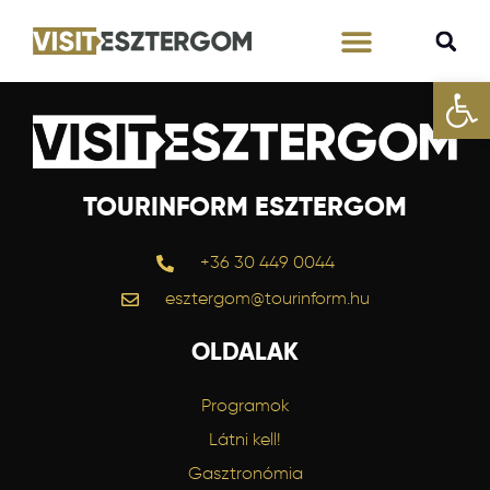
Eszk
Tervezd meg velünk!
TOURINFORM ESZTERGOM
+36 30 449 0044
esztergom@tourinform.hu
OLDALAK
Programok
Látni kell!
Gasztronómia