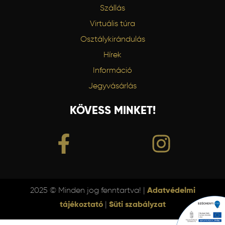
Szállás
Virtuális túra
Osztálykirándulás
Hírek
Információ
Jegyvásárlás
KÖVESS MINKET!
2025 © Minden jog fenntartva! |
Adatvédelmi
tájékoztató
|
Süti szabályzat