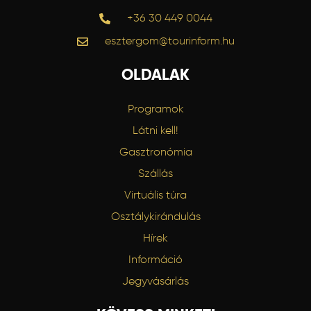
+36 30 449 0044
esztergom@tourinform.hu
OLDALAK
Programok
Látni kell!
Gasztronómia
Szállás
Virtuális túra
Osztálykirándulás
Hírek
Információ
Jegyvásárlás