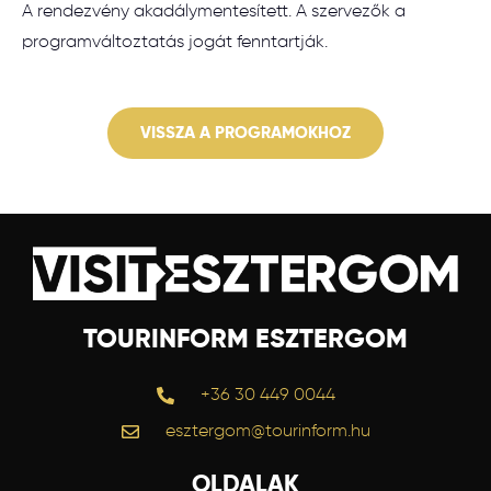
A rendezvény akadálymentesített. A szervezők a
programváltoztatás jogát fenntartják.
VISSZA A PROGRAMOKHOZ
TOURINFORM ESZTERGOM
+36 30 449 0044
esztergom@tourinform.hu
OLDALAK