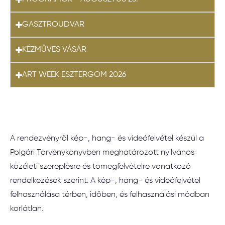
GASZTROUDVAR
KÉZMŰVES VÁSÁR
ART WEEK ESZTERGOM 2026
A rendezvényről kép-, hang- és videófelvétel készül a
Polgári Törvénykönyvben meghatározott nyilvános
közéleti szereplésre és tömegfelvételre vonatkozó
rendelkezések szerint. A kép-, hang- és videófelvétel
felhasználása térben, időben, és felhasználási módban
korlátlan.