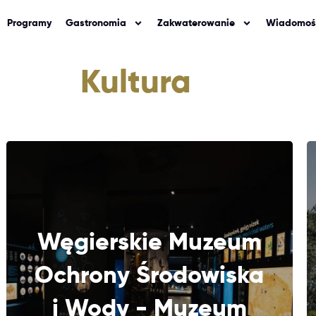
Programy
Gastronomia
Zakwaterowanie
Wiadomoś
Kultura
Węgierskie Muzeum
Ochrony Środowiska
DALEJ
i Wody - Muzeum