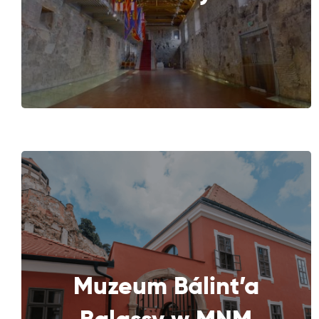
Muzeum Bálint’a
DALEJ