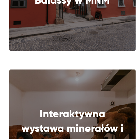
Balassy w MNM
Interaktywna
wystawa minerałów i
DALEJ