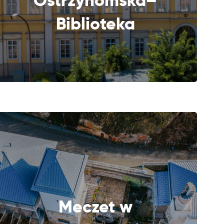
Ostrzyhomska–
Biblioteka
Meczet w
DALEJ