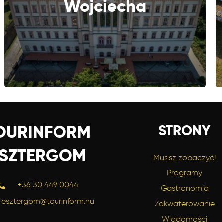
Wojciecha
STRONY
OURINFORM
ESZTERGOM
Musisz zobaczyć!
Programy
+36 30 449 0044
Gastronomia
esztergom@tourinform.hu
Zakwaterowanie
Wiadomości