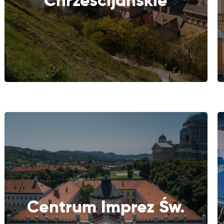
Chrześcijańskie
Centrum Imprez Św.
DALEJ