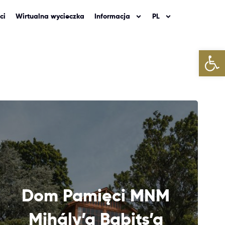
ci
Wirtualna wycieczka
Informacja
PL
Otwórz 
Dom Pamięci MNM
DALEJ
Mihály’a Babits’a