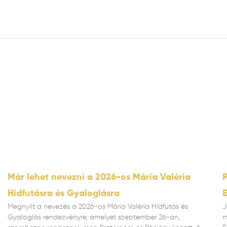
Már lehet nevezni a 2026-os Mária Valéria
P
Hídfutásra és Gyaloglásra
Megnyílt a nevezés a 2026-os Mária Valéria Hídfutás és
J
Gyaloglás rendezvényre, amelyet szeptember 26-án,
m