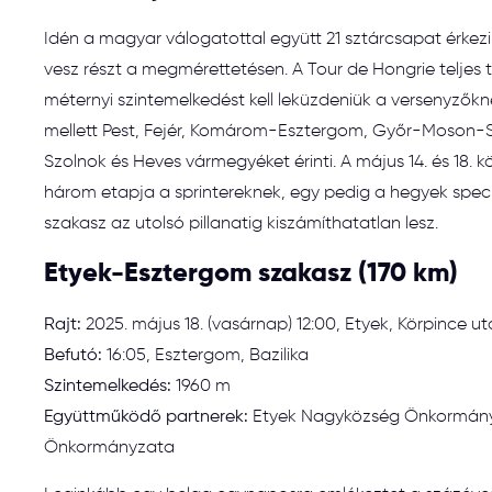
Idén a magyar válogatottal együtt 21 sztárcsapat érke
vesz részt a megmérettetésen. A Tour de Hongrie teljes 
méternyi szintemelkedést kell leküzdeniük a versenyzőkne
mellett Pest, Fejér, Komárom-Esztergom, Győr-Moson
Szolnok és Heves vármegyéket érinti. A május 14. és 18. 
három etapja a sprintereknek, egy pedig a hegyek speci
szakasz az utolsó pillanatig kiszámíthatatlan lesz.
Etyek-Esztergom szakasz (170 km)
Rajt:
2025. május 18. (vasárnap) 12:00, Etyek, Körpince u
Befutó:
16:05, Esztergom, Bazilika
Szintemelkedés:
1960 m
Együttműködő partnerek:
Etyek Nagyközség Önkormány
Önkormányzata