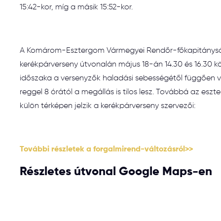
15:42-kor, míg a másik 15:52-kor.
A Komárom-Esztergom Vármegyei Rendőr-főkapitányság
kerékpárverseny útvonalán május 18-án 14.30 és 16.30 köz
időszaka a versenyzők haladási sebességétől függően 
reggel 8 órától a megállás is tilos lesz. Továbbá az esz
külön térképen jelzik a kerékpárverseny szervezői:
További részletek a forgalmirend-változásról>>
Részletes útvonal Google Maps-en