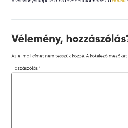
A versennyel kapcsolatos további információk a
tdh.hu
o
Vélemény, hozzászólás
Az e-mail címet nem tesszük közzé.
A kötelező mezőket
Hozzászólás
*