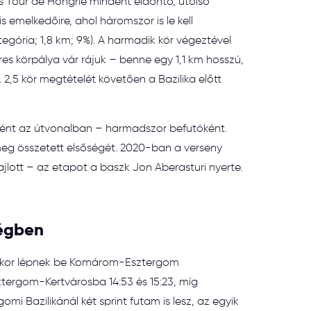
 Tour de Hongrie mindent eldöntő, utolsó
s emelkedőire, ahol háromszor is le kell
egória; 1,8 km; 9%). A harmadik kör végeztével
res körpálya vár rájuk – benne egy 1,1 km hosszú,
,5 kör megtételét követően a Bazilika előtt
ként az útvonalban – harmadszor befutóként.
 meg összetett elsőségét. 2020-ban a verseny
zajlott – az etapot a baszk Jon Aberasturi nyerte.
ségben
16-kor lépnek be Komárom-Esztergom
ztergom-Kertvárosba 14:53 és 15:23, míg
mi Bazilikánál két sprint futam is lesz, az egyik