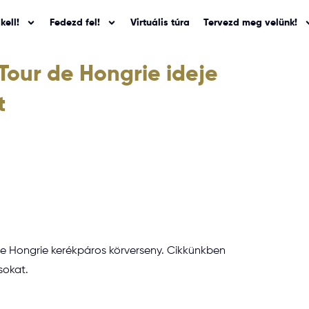
kell!
Fedezd fel!
Virtuális túra
Tervezd meg velünk!
Tour de Hongrie ideje
t
de Hongrie kerékpáros körverseny. Cikkünkben
sokat.