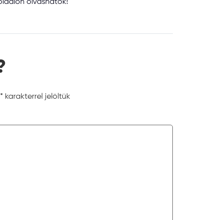
ldalon olvashatók!
?
*
karakterrel jelöltük