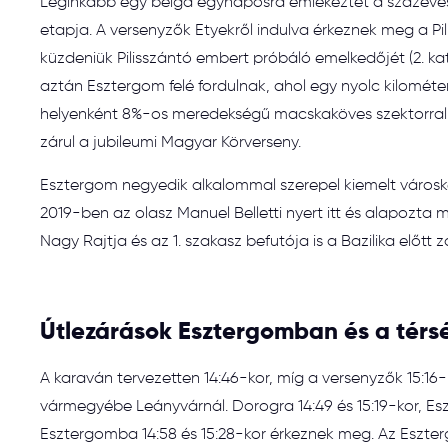
Leginkább egy belga egynaposra emlékeztet a százéves
etapja. A versenyzők Etyekről indulva érkeznek meg a Pili
küzdeniük Pilisszántó embert próbáló emelkedőjét (2. kat
aztán Esztergom felé fordulnak, ahol egy nyolc kilométe
helyenként 8%-os meredekségű macskaköves szektorral. 2
zárul a jubileumi Magyar Körverseny.
Esztergom negyedik alkalommal szerepel kiemelt város
2019-ben az olasz Manuel Belletti nyert itt és alapozta
Nagy Rajtja és az 1. szakasz befutója is a Bazilika előtt 
Útlezárások Esztergomban és a tér
A karaván tervezetten 14:46-kor, míg a versenyzők 15:
vármegyébe Leányvárnál. Dorogra 14:49 és 15:19-kor, Es
Esztergomba 14:58 és 15:28-kor érkeznek meg. Az Esztergo