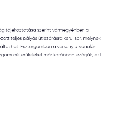
 tájékoztatása szerint vármegyénben a
ött teljes pályás útlezárásra kerül sor, melynek
változhat. Esztergomban a verseny útvonalán
tergomi célterületeket már korábban lezárják, ezt