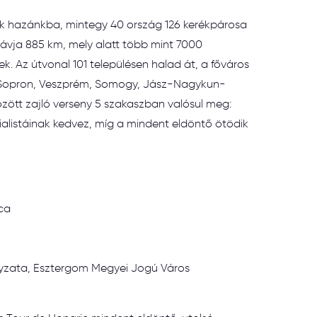
zik hazánkba, mintegy 40 ország 126 kerékpárosa
távja 885 km, mely alatt több mint 7000
k. Az útvonal 101 településen halad át, a főváros
-Sopron, Veszprém, Somogy, Jász-Nagykun-
között zajló verseny 5 szakaszban valósul meg:
alistáinak kedvez, míg a mindent eldöntő ötödik
tca
zata, Esztergom Megyei Jogú Város