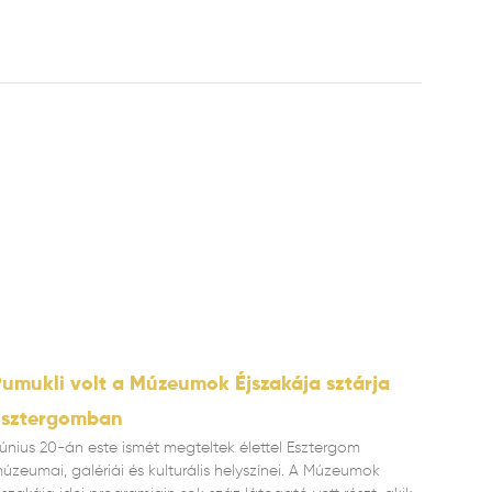
umukli volt a Múzeumok Éjszakája sztárja
Esztergomban
únius 20-án este ismét megteltek élettel Esztergom
úzeumai, galériái és kulturális helyszínei. A Múzeumok