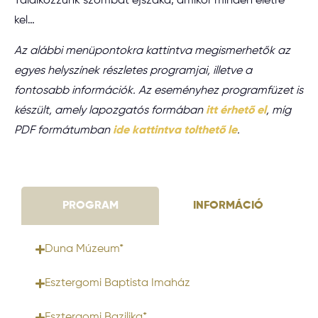
Találkozzunk szombat éjszaka, amikor minden életre
kel…
Az alábbi menüpontokra kattintva megismerhetők az
egyes helyszínek részletes programjai, illetve a
fontosabb információk. Az eseményhez programfüzet is
készült, amely lapozgatós formában
itt érhető el
, míg
PDF formátumban
ide kattintva tolthető le
.
PROGRAM
INFORMÁCIÓ
Duna Múzeum*
Esztergomi Baptista Imaház
Esztergomi Bazilika*