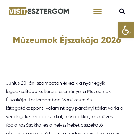
Eszk
Tervezd meg velünk!
Múzeumok Éjszakája 2026
Június 20-án, szombaton érkezik a nyár egyik
legpezsdítőbb kulturális eseménye, a Múzeumok
Éjszakája! Esztergomban 13 múzeum és
látogatóközpont, valamint egy párkányi tárlat várja a
vendégeket előadásokkal, műsorokkal, kézműves
foglalkozásokkal és a helyszíneket összekötő
élményutazással. A helyszínek idén is mindössze egy