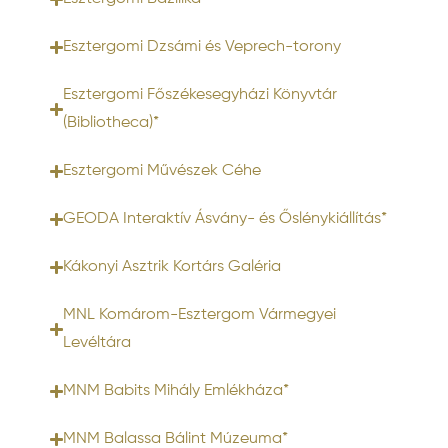
Esztergomi Dzsámi és Veprech-torony
Esztergomi Főszékesegyházi Könyvtár
(Bibliotheca)*
Esztergomi Művészek Céhe
GEODA Interaktív Ásvány- és Őslénykiállítás*
Kákonyi Asztrik Kortárs Galéria
MNL Komárom-Esztergom Vármegyei
Levéltára
MNM Babits Mihály Emlékháza*
MNM Balassa Bálint Múzeuma*