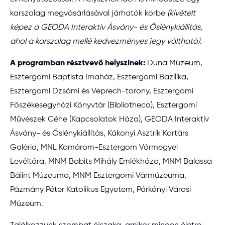
karszalag megvásárlásával járhatók körbe
(kivételt
képez a GEODA Interaktív Ásvány- és Őslénykiállítás,
ahol a karszalag mellé kedvezményes jegy váltható).
A programban résztvevő helyszínek:
Duna Múzeum,
Esztergomi Baptista Imaház, Esztergomi Bazilika,
Esztergomi Dzsámi és Veprech-torony, Esztergomi
Főszékesegyházi Könyvtár (Bibliotheca), Esztergomi
Művészek Céhe (Kapcsolatok Háza), GEODA Interaktív
Ásvány- és Őslénykiállítás, Kákonyi Asztrik Kortárs
Galéria, MNL Komárom-Esztergom Vármegyei
Levéltára, MNM Babits Mihály Emlékháza, MNM Balassa
Bálint Múzeuma, MNM Esztergomi Vármúzeuma,
Pázmány Péter Katolikus Egyetem, Párkányi Városi
Múzeum.