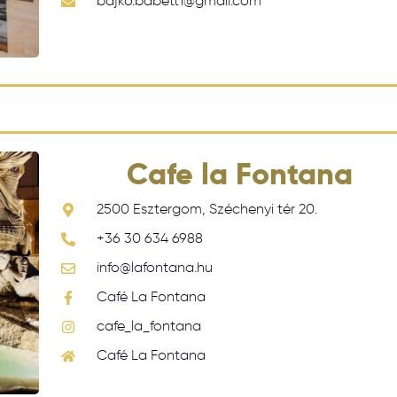
bajko.babett1@gmail.com
Cafe la Fontana
2500 Esztergom, Széchenyi tér 20.
+36 30 634 6988
info@lafontana.hu
Café La Fontana
cafe_la_fontana
Café La Fontana