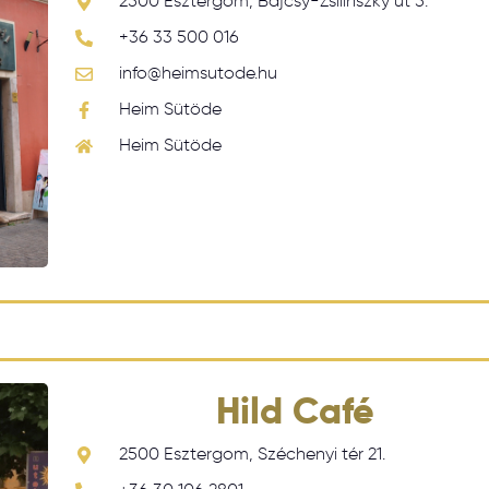
2500 Esztergom, Bajcsy-Zsilinszky út 5.
+36 33 500 016
info@heimsutode.hu
Heim Sütöde
Heim Sütöde
Hild Café
2500 Esztergom, Széchenyi tér 21.