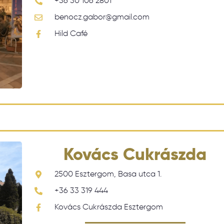
+36 30 106 2801
benocz.gabor@gmail.com
Hild Café
Kovács Cukrászda
2500 Esztergom, Basa utca 1.
+36 33 319 444
Kovács Cukrászda Esztergom