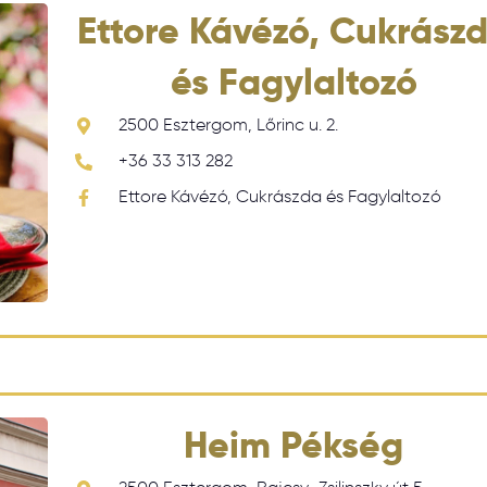
Ettore Kávézó, Cukrász
és Fagylaltozó
2500 Esztergom, Lőrinc u. 2.
+36 33 313 282
Ettore Kávézó, Cukrászda és Fagylaltozó
Heim Pékség