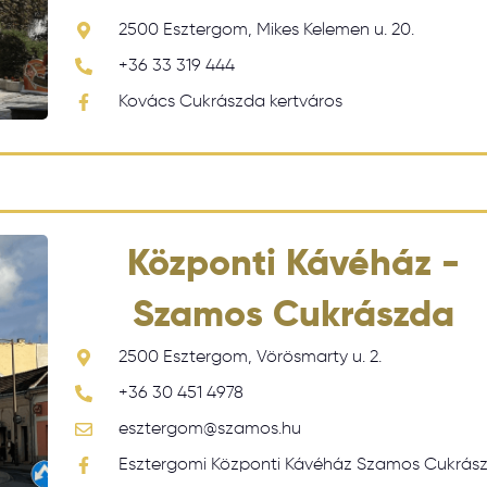
2500 Esztergom, Mikes Kelemen u. 20.
+36 33 319 444
Kovács Cukrászda kertváros
Központi Kávéház -
Szamos Cukrászda
2500 Esztergom, Vörösmarty u. 2.
+36 30 451 4978
esztergom@szamos.hu
Esztergomi Központi Kávéház Szamos Cukrás