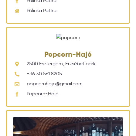
Pálinka Patika
Pálinka Patika
Popcorn-Hajó
2500 Esztergom, Erzsébet park
+36 30 561 8205
popcornhajo@gmail.com
Popcorn-Hajó